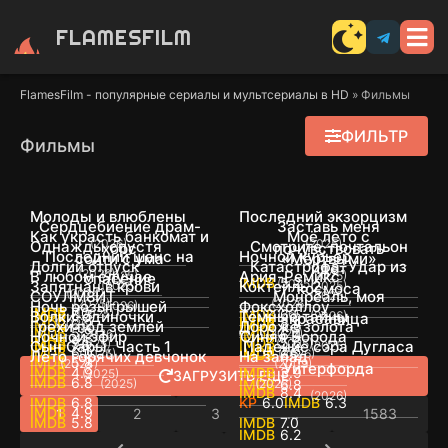
FLAMES
FILM
FlamesFilm - популярные сериалы и мультсериалы в HD
» Фильмы
ФИЛЬТР
Фильмы
Молоды и влюблены
Последний экзорцизм
4K
HD
Сердцебиение драм-
Заставь меня
HD
HD
Как украсть банкомат и
Моё лето с
HD
HD
(2026)
(2025)
Однажды спустя
Смотрите, почтальон
хорс
почувствовать
LQ
HD
Последний шанс на
Ночной курьер
сойти с ума
«Мёртвыми»
HD
HD
Долгий отпуск
Катастрофа. Удар из
идёт
HD
HD
(2026)
В любом случае
Ария-Ремикс
(2025)
(2025)
спасение
HD
HD
5.2
(2025)
Запятнан в крови
Коктейль 2
(2025)
(2025)
космоса
HD
LQ
(2024)
СОУЛМ8ЙТ
Монреаль, моя
(2025)
HD
HD
(2025)
(2026)
Ночь розыгрышей
Фоксхоллоу
(2026)
HD
HD
7.0
8.3
(2025)
(2026)
6.5
Волки-одиночки
Тёмные тайны
(2026)
красавица
HD
HD
8.4
(2026)
6.2
3.8
Грехи под землёй
Дороже золота
HD
HD
5.9
(2026)
(2025)
6.4
Ночной эфир
Синяя Борода
HD
HD
9.5
5.6
7.8
(2025)
(2025)
Сын Сары. Часть 1
Падение сэра Дугласа
(2025)
HD
HD
6.0
7.6
(2025)
(2026)
6.2
Лето горячих девчонок
На запад
HD
HD
5.8
(2024)
(2009)
Уитерфорда
4.9
3.9
(2025)
ЗАГРУЗИТЬ ЕЩЕ
6.8
(2025)
(2025)
6.8
8.4
(2026)
6.8
6.0
6.3
4.9
1
2
3
...
1583
5.8
7.0
6.2