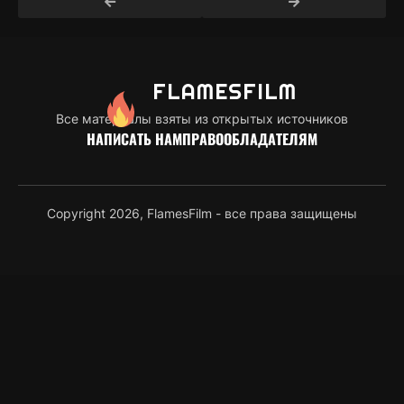
FLAMES
FILM
Все материалы взяты из открытых источников
НАПИСАТЬ НАМ
ПРАВООБЛАДАТЕЛЯМ
Copyright 2026, FlamesFilm - все права защищены